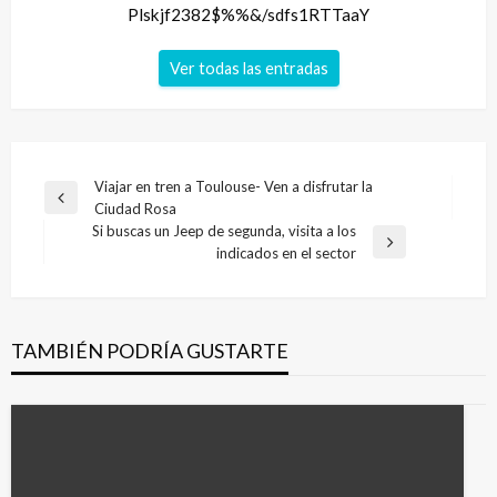
Plskjf2382$%%&/sdfs1RTTaaY
Ver todas las entradas
Navegación
Viajar en tren a Toulouse- Ven a disfrutar la
Entrada
Ciudad Rosa
de
anterior
Si buscas un Jeep de segunda, visita a los
entradas
Entrada
indicados en el sector
siguiente
TAMBIÉN PODRÍA GUSTARTE