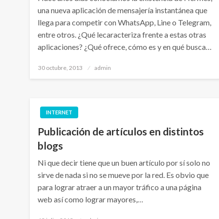
una nueva aplicación de mensajería instantánea que
llega para competir con WhatsApp, Line o Telegram,
entre otros. ¿Qué lecaracteriza frente a estas otras
aplicaciones? ¿Qué ofrece, cómo es y en qué busca…
Publicado
30 octubre, 2013
admin
el
INTERNET
Publicación de artículos en distintos
blogs
Ni que decir tiene que un buen artículo por sí solo no
sirve de nada si no se mueve por la red. Es obvio que
para lograr atraer a un mayor tráfico a una página
web así como lograr mayores,…
Publicado