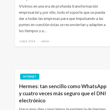
Vivimos en una era de profunda transformación
empresarial y, por ello, todo el soporte que se pueda
dar a todas las empresas para que impulsando a las
pymes en cuestión éstas se reconviertan y adapten a
los tiempos y a…
Publicado
1 abril, 2014
admin
el
INTERNET
Hermes: tan sencillo como WhatsApp
y cuatro veces más seguro que el DNI
electrónico
Hace unos días conocíamos la existencia de Hermes,