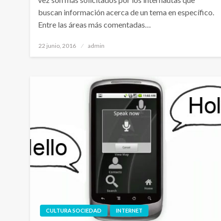
buscan información acerca de un tema en específico.
Entre las áreas más comentadas…
Publicado
22 junio, 2016
admin
el
CULTURA SOCIEDAD
INTERNET