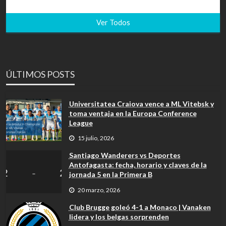
Ver Todos
ÚLTIMOS POSTS
Universitatea Craiova vence a ML Vitebsk y
toma ventaja en la Europa Conference
League
15 julio, 2026
Santiago Wanderers vs Deportes
Antofagasta: fecha, horario y claves de la
jornada 5 en la Primera B
20 marzo, 2026
Club Brugge goleó 4-1 a Monaco | Vanaken
lidera y los belgas sorprenden