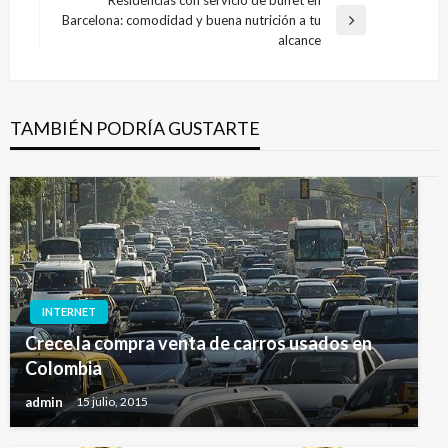
entradas
Barcelona: comodidad y buena nutrición a tu
Entrada
alcance
siguiente
TAMBIÉN PODRÍA GUSTARTE
INTERNET
Crece la compra venta de carros usados en
Colombia
admin
15 julio, 2015