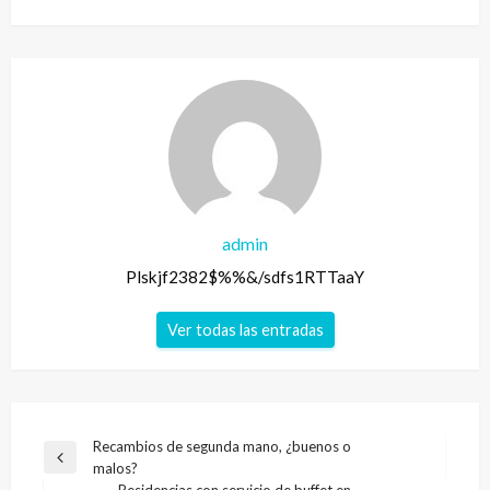
admin
Plskjf2382$%%&/sdfs1RTTaaY
Ver todas las entradas
Navegación
Recambios de segunda mano, ¿buenos o
Entrada
malos?
de
anterior
Residencias con servicio de buffet en