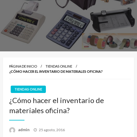
PÁGINA DE INICIO
TIENDAS ONLINE
¿CÓMO HACER EL INVENTARIO DE MATERIALES OFICINA?
TIENDAS ONLINE
¿Cómo hacer el inventario de
materiales oficina?
Publicado
admin
25 agosto, 2016
el