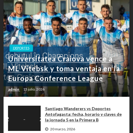
DEPORTES
Universitatea Craiova vence a
ML Vitebsk y toma ventaja en la
Europa Conference League
admin
15 julio, 2026
Santiago Wanderers vs Deportes
Antofagasta: fecha, horario y claves de
la jornada 5 en la Primera B
20 marzo, 2026