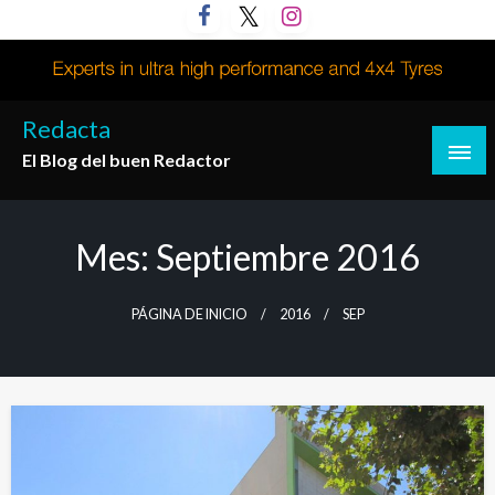
Saltar
al
contenido
Redacta
El Blog del buen Redactor
Mes:
Septiembre 2016
PÁGINA DE INICIO
2016
SEP